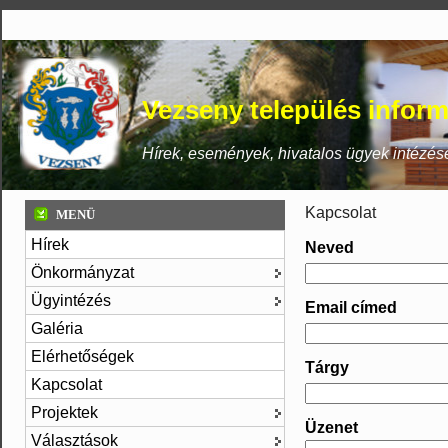
Vezseny település inform
Hírek, események, hivatalos ügyek intézés
Kapcsolat
MENÜ
Hírek
Neved
Önkormányzat
Ügyintézés
Email címed
Galéria
Elérhetőségek
Tárgy
Kapcsolat
Projektek
Üzenet
Választások