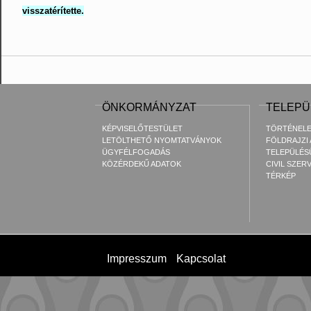
visszatérítette.
ÖNKORMÁNYZAT
TELEPÜ
KÉPVISELŐTESTÜLET
TÖRTÉNEL
LETÖLTHETŐ NYOMTATVÁNYOK
FÖLDRAJZI
ÜGYFÉLFOGADÁS
TELEPÜLÉS
KÖZÉRDEKŰ ADATOK
CIVIL SZER
TÉRKÉP
Impresszum
Kapcsolat