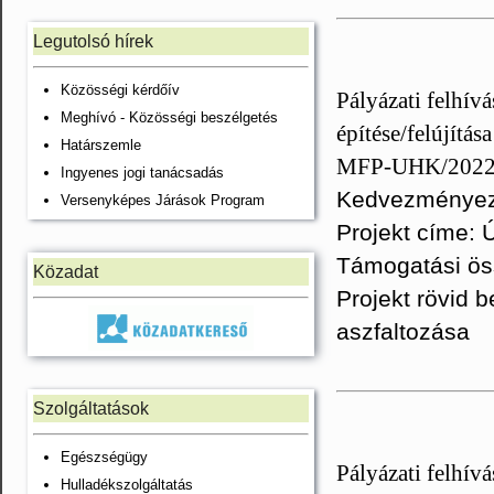
Legutolsó hírek
Közösségi kérdőív
Pályázati felhívá
Meghívó - Közösségi beszélgetés
építése/felújítás
Határszemle
MFP-UHK/202
Ingyenes jogi tanácsadás
Kedvezményeze
Versenyképes Járások Program
Projekt címe: 
Támogatási ös
Közadat
Projekt rövid 
aszfaltozása
Szolgáltatások
Egészségügy
Pályázati felhívá
Hulladékszolgáltatás