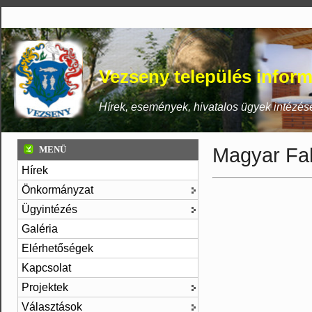
Vezseny település inform
Hírek, események, hivatalos ügyek intézés
Magyar Fa
MENÜ
Hírek
Önkormányzat
Ügyintézés
Galéria
Elérhetőségek
Kapcsolat
Projektek
Választások