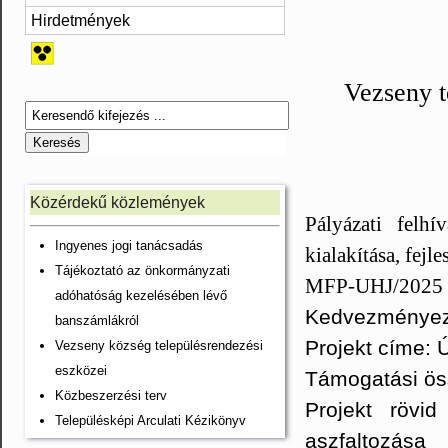
Hirdetmények
Vezseny t
Közérdekű közlemények
Pályázati felhív
Ingyenes jogi tanácsadás
kialakítása, fejl
Tájékoztató az önkormányzati
MFP-UHJ/2025
adóhatóság kezelésében lévő
Kedvezményeze
banszámlákról
Projekt címe: 
Vezseny község településrendezési
eszközei
Támogatási ös
Közbeszerzési terv
Projekt rövi
Településképi Arculati Kézikönyv
aszfaltozása