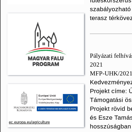
fűtéskorszerűs
szabályozható 
terasz térköve
Pályázati felhívá
2021
MFP-UHK/202
Kedvezményeze
Projekt címe: 
Támogatási ös
Projekt rövid
és Esze Tamás
ec.europa.eu/agriculture
hosszúságban t