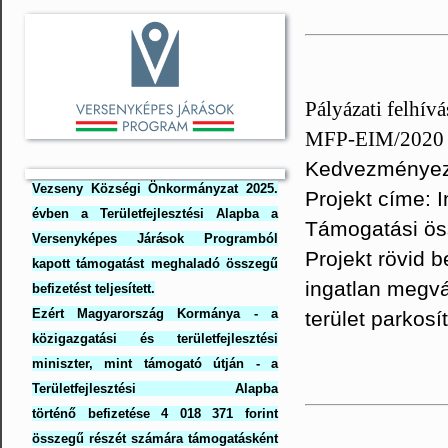
Pályázati felhív
MFP-EIM/2020
Kedvezményeze
Vezseny Községi Önkormányzat 2025.
Projekt címe: 
évben a Területfejlesztési Alapba a
Támogatási ös
Versenyképes Járások Programból
Projekt rövid b
kapott támogatást meghaladó összegű
ingatlan megvá
befizetést teljesített.
Ezért Magyarország Kormánya - a
terület parkosí
közigazgatási és területfejlesztési
miniszter, mint támogató útján - a
Területfejlesztési Alapba
történő befizetése 4 018 371 forint
összegű részét számára támogatásként