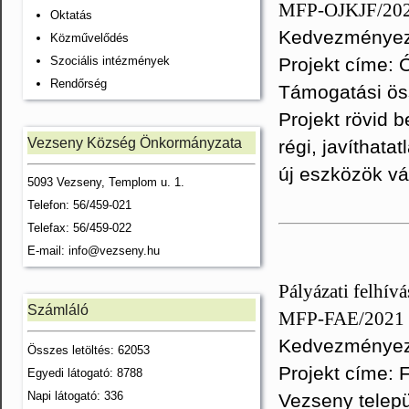
MFP-OJKJF/20
Oktatás
Kedvezményeze
Közművelődés
Szociális intézmények
Projekt címe: 
Rendőrség
Támogatási ös
Projekt rövid
Vezseny Község Önkormányzata
régi, javíthata
új eszközök vá
5093 Vezseny, Templom u. 1.
Telefon: 56/459-021
Telefax: 56/459-022
E-mail:
info@vezseny.hu
Pályázati felhívá
Számláló
MFP-FAE/2021
Kedvezményeze
Összes letöltés: 62053
Projekt címe: F
Egyedi látogató: 8788
Napi látogató: 336
Vezseny telep