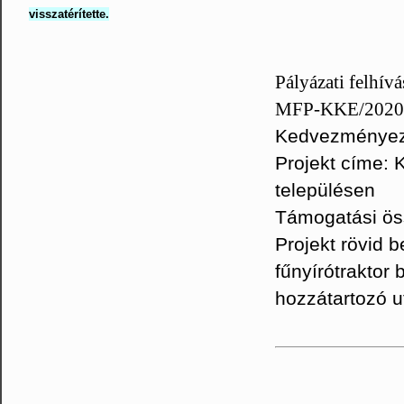
visszatérítette.
Pályázati felhív
MFP-KKE/2020
Kedvezményeze
Projekt címe: 
településen
Támogatási ös
Projekt rövid 
fűnyírótraktor
hozzátartozó u