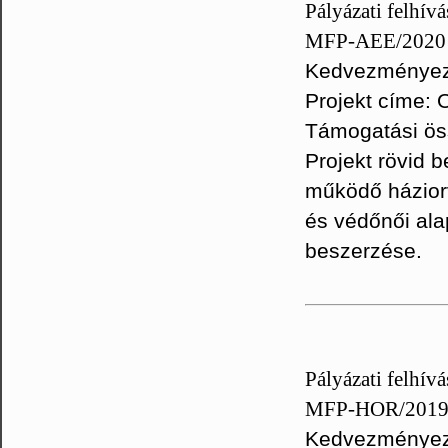
Pályázati felhív
MFP-AEE/2020
Kedvezményeze
Projekt címe:
Támogatási ös
Projekt rövid
működő háziorv
és védőnői ala
beszerzése.
Pályázati felhív
MFP-HOR/201
Kedvezményeze