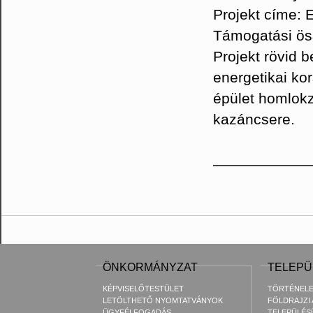
Projekt címe: 
Támogatási ös
Projekt rövid
energetikai ko
épület homlokz
kazáncsere.
ÖNKORMÁNYZAT
TELEPÜ
KÉPVISELŐTESTÜLET
TÖRTÉNEL
LETÖLTHETŐ NYOMTATVÁNYOK
FÖLDRAJZI
ÜGYFÉLFOGADÁS
TELEPÜLÉS