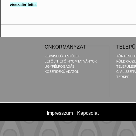
visszatérítette.
ÖNKORMÁNYZAT
TELEPÜ
KÉPVISELŐTESTÜLET
TÖRTÉNEL
LETÖLTHETŐ NYOMTATVÁNYOK
FÖLDRAJZI
ÜGYFÉLFOGADÁS
TELEPÜLÉS
KÖZÉRDEKŰ ADATOK
CIVIL SZER
TÉRKÉP
Impresszum
Kapcsolat