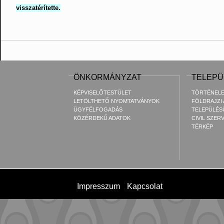
visszatérítette.
ÖNKORMÁNYZAT
TELEPÜ
KÉPVISELŐTESTÜLET
TÖRTÉNEL
LETÖLTHETŐ NYOMTATVÁNYOK
FÖLDRAJZI
ÜGYFÉLFOGADÁS
TELEPÜLÉS
KÖZÉRDEKŰ ADATOK
CIVIL SZER
TÉRKÉP
Impresszum
Kapcsolat