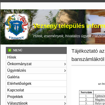
Vezseny település inform
Hírek, események, hivatalos ügyek intézés
Tájékoztató a
MENÜ
Hírek
banszámlákról
Önkormányzat
Ügyintézés
Galéria
Elérhetőségek
Kapcsolat
Projektek
Választások