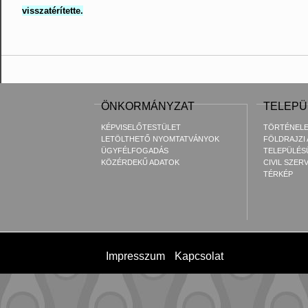
visszatérítette.
ÖNKORMÁNYZAT
TELEPÜ
KÉPVISELŐTESTÜLET
TÖRTÉNEL
LETÖLTHETŐ NYOMTATVÁNYOK
FÖLDRAJZI
ÜGYFÉLFOGADÁS
TELEPÜLÉS
KÖZÉRDEKŰ ADATOK
CIVIL SZER
TÉRKÉP
Impresszum
Kapcsolat