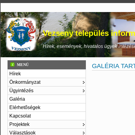
Vezseny település inform
Hírek, események, hivatalos ügyek intézés
MENÜ
GALÉRIA TAR
Hírek
Önkormányzat
Ügyintézés
Galéria
Elérhetőségek
Kapcsolat
Projektek
Választások