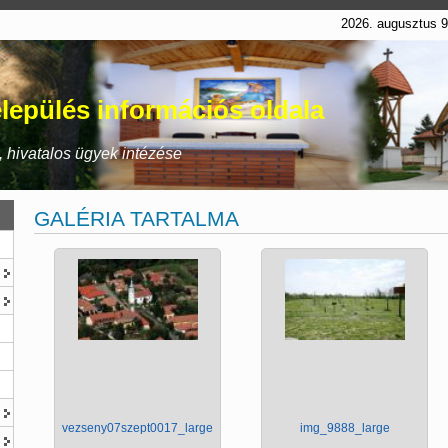
2026. augusztus 
lepülés információs oldala
 hivatalos ügyek intézése
GALÉRIA TARTALMA
vezseny07szept0017_large
img_9888_large