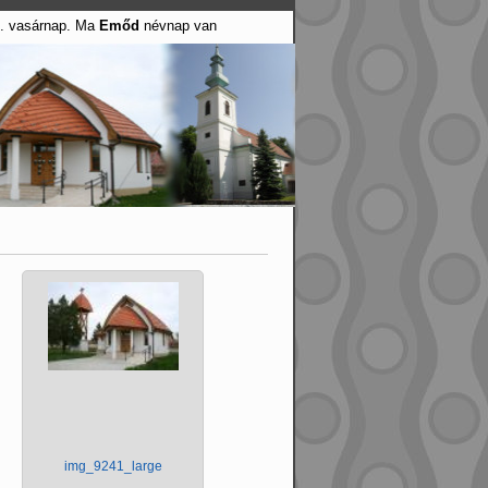
9. vasárnap. Ma
Emőd
névnap van
img_9241_large