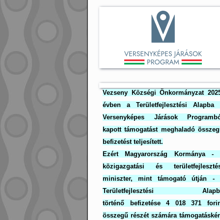
Vezseny Községi Önkormányzat 2025
évben a Területfejlesztési Alapba 
Versenyképes Járások Programbó
kapott támogatást meghaladó összeg
befizetést teljesített.
Ezért Magyarország Kormánya - 
közigazgatási és területfejlesztés
miniszter, mint támogató útján - 
Területfejlesztési Alapb
történő befizetése 4 018 371 forin
összegű részét számára támogatáské