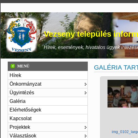
Vezseny település inform
Hírek, események, hivatalos ügyek intézés
MENÜ
GALÉRIA TAR
Hírek
Önkormányzat
Ügyintézés
Galéria
Elérhetőségek
Kapcsolat
Projektek
img_0102_larg
Választások