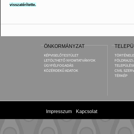
visszatérítette.
ÖNKORMÁNYZAT
TELEPÜ
KÉPVISELŐTESTÜLET
TÖRTÉNEL
LETÖLTHETŐ NYOMTATVÁNYOK
FÖLDRAJZI
ÜGYFÉLFOGADÁS
TELEPÜLÉS
KÖZÉRDEKŰ ADATOK
CIVIL SZER
TÉRKÉP
Impresszum
Kapcsolat