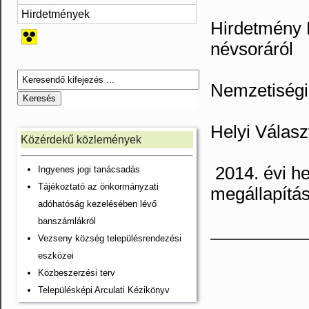
Hirdetmények
Hirdetmény H
névsoráról
Nemzetiségi
Helyi Válasz
Közérdekű közlemények
2014. évi h
Ingyenes jogi tanácsadás
Tájékoztató az önkormányzati
megállapítá
adóhatóság kezelésében lévő
banszámlákról
Vezseny község településrendezési
eszközei
Közbeszerzési terv
Településképi Arculati Kézikönyv