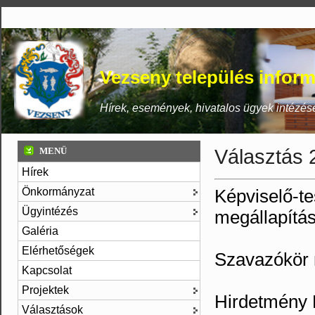
Vezseny település inform
Hírek, események, hivatalos ügyek intézés
Választás 
MENÜ
Hírek
Önkormányzat
Képviselő-t
Ügyintézés
megállapítá
Galéria
Elérhetőségek
Szavazókör 
Kapcsolat
Projektek
Hirdetmény H
Választások