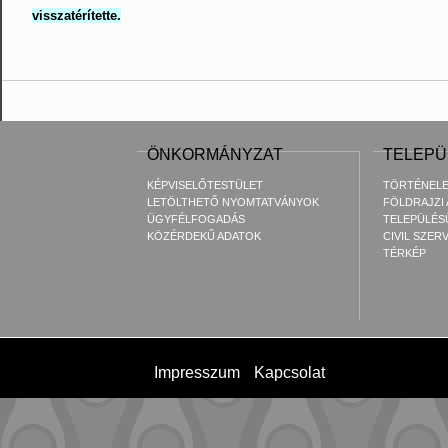
visszatérítette.
ÖNKORMÁNYZAT
TELEPÜ
KÉPVISELŐTESTÜLET
TÖRTÉNEL
LETÖLTHETŐ NYOMTATVÁNYOK
FÖLDRAJZI
ÜGYFÉLFOGADÁS
TELEPÜLÉS
KÖZÉRDEKŰ ADATOK
CIVIL SZER
TÉRKÉP
Impresszum
Kapcsolat