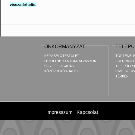
visszatérítette.
ÖNKORMÁNYZAT
TELEPÜ
KÉPVISELŐTESTÜLET
TÖRTÉNEL
LETÖLTHETŐ NYOMTATVÁNYOK
FÖLDRAJZI
ÜGYFÉLFOGADÁS
TELEPÜLÉS
KÖZÉRDEKŰ ADATOK
CIVIL SZER
TÉRKÉP
Impresszum
Kapcsolat