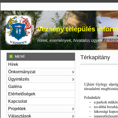
Vezseny település inform
Hírek, események, hivatalos ügyek intézés
Térkapitány
MENÜ
Hírek
Önkormányzat
Ügyintézés
Galéria
Elérhetőségek
Kapcsolat
Projektek
Választások