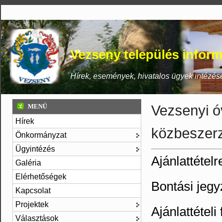
Vezseny település inform
Hírek, események, hivatalos ügyek intézés
Vezsenyi ó
MENÜ
Hírek
közbeszerz
Önkormányzat
Ügyintézés
Ajánlattételr
Galéria
Elérhetőségek
Bontási jeg
Kapcsolat
Projektek
Ajánlattételi
Választások