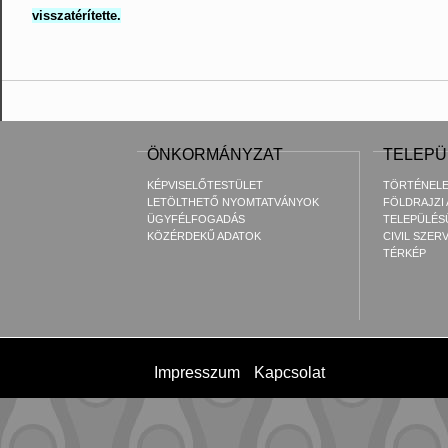
visszatérítette.
ÖNKORMÁNYZAT
TELEPÜ
KÉPVISELŐTESTÜLET
TÖRTÉNEL
LETÖLTHETŐ NYOMTATVÁNYOK
FÖLDRAJZI
ÜGYFÉLFOGADÁS
TELEPÜLÉS
KÖZÉRDEKŰ ADATOK
CIVIL SZER
TÉRKÉP
Impresszum
Kapcsolat