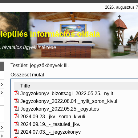
2026. augusztus 
lepülés információs oldala
 hivatalos ügyek intézése
Testületi jegyzőkönyvek III.
Összeset mutat
Title
Jegyzokonyv_bizottsagi_2022.05.25._nyilt
Jegyzokonyv_2022.08.04._nyilt_soron_kivuli
Jegyzokonyv_2022.05.25._egyuttes
2024.09.23._jkv._soron_kivuli
2024.09.19._-_testuleti_jkv.
2024.07.03._-_jegyzokonyv