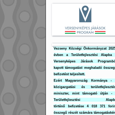
Vezseny Községi Önkormányzat 2025
évben a Területfejlesztési Alapba 
Versenyképes Járások Programbó
kapott támogatást meghaladó összeg
befizetést teljesített.
Ezért Magyarország Kormánya - 
közigazgatási és területfejlesztés
miniszter, mint támogató útján - 
Területfejlesztési Alapb
történő befizetése 4 018 371 forin
összegű részét számára támogatáské